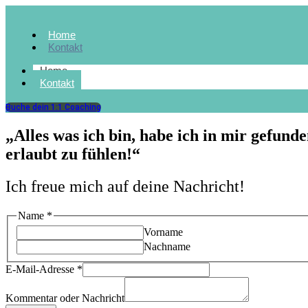
Home
Kontakt
Home
Kontakt
Buche dein 1:1 Coaching
„Alles was ich bin, habe ich in mir gefunden
erlaubt zu fühlen!“
Ich freue mich auf deine Nachricht!
Name
*
Vorname
Nachname
E-
E-Mail-Adresse
*
Mail-
Adresse
Kommentar oder Nachricht
oder