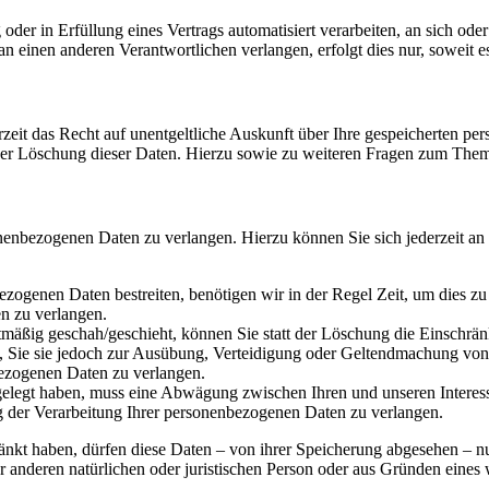
oder in Erfüllung eines Vertrags automatisiert verarbeiten, an sich od
n einen anderen Verantwortlichen verlangen, erfolgt dies nur, soweit e
zeit das Recht auf unentgeltliche Auskunft über Ihre gespeicherten 
der Löschung dieser Daten. Hierzu sowie zu weiteren Fragen zum Them
onenbezogenen Daten zu verlangen. Hierzu können Sie sich jederzeit a
ezogenen Daten bestreiten, benötigen wir in der Regel Zeit, um dies z
n zu verlangen.
mäßig geschah/geschieht, können Sie statt der Löschung die Einschrän
Sie sie jedoch zur Ausübung, Verteidigung oder Geltendmachung von R
ezogenen Daten zu verlangen.
legt haben, muss eine Abwägung zwischen Ihren und unseren Interess
g der Verarbeitung Ihrer personenbezogenen Daten zu verlangen.
änkt haben, dürfen diese Daten – von ihrer Speicherung abgesehen – n
anderen natürlichen oder juristischen Person oder aus Gründen eines w