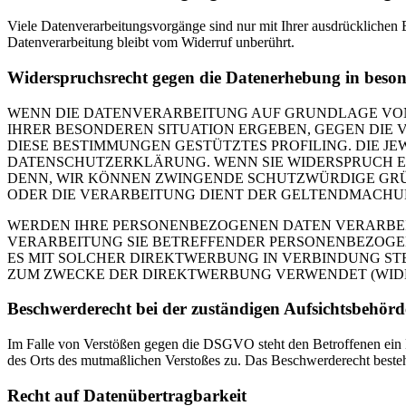
Viele Datenverarbeitungsvorgänge sind nur mit Ihrer ausdrücklichen E
Datenverarbeitung bleibt vom Widerruf unberührt.
Widerspruchsrecht gegen die Datenerhebung in beso
WENN DIE DATENVERARBEITUNG AUF GRUNDLAGE VON ART
IHRER BESONDEREN SITUATION ERGEBEN, GEGEN DIE 
DIESE BESTIMMUNGEN GESTÜTZTES PROFILING. DIE J
DATENSCHUTZERKLÄRUNG. WENN SIE WIDERSPRUCH EI
DENN, WIR KÖNNEN ZWINGENDE SCHUTZWÜRDIGE GRÜN
ODER DIE VERARBEITUNG DIENT DER GELTENDMACHUN
WERDEN IHRE PERSONENBEZOGENEN DATEN VERARBEITE
VERARBEITUNG SIE BETREFFENDER PERSONENBEZOGEN
ES MIT SOLCHER DIREKTWERBUNG IN VERBINDUNG ST
ZUM ZWECKE DER DIREKTWERBUNG VERWENDET (WIDERS
Beschwerde­recht bei der zuständigen Aufsichts­behörd
Im Falle von Verstößen gegen die DSGVO steht den Betroffenen ein Be
des Orts des mutmaßlichen Verstoßes zu. Das Beschwerderecht besteht
Recht auf Daten­übertrag­barkeit