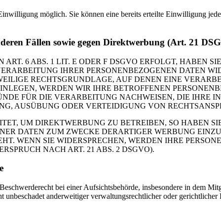
inwilligung möglich. Sie können eine bereits erteilte Einwilligung jed
nderen Fällen sowie gegen Direktwerbung (Art. 21 DS
. 6 ABS. 1 LIT. E ODER F DSGVO ERFOLGT, HABEN SIE
VERARBEITUNG IHRER PERSONENBEZOGENEN DATEN WIDE
EWEILIGE RECHTSGRUNDLAGE, AUF DENEN EINE VERARBE
NLEGEN, WERDEN WIR IHRE BETROFFENEN PERSONENBE
DE FÜR DIE VERARBEITUNG NACHWEISEN, DIE IHRE IN
G, AUSÜBUNG ODER VERTEIDIGUNG VON RECHTSANSPRÜC
T, UM DIREKTWERBUNG ZU BETREIBEN, SO HABEN SIE
ER DATEN ZUM ZWECKE DERARTIGER WERBUNG EINZULEG
EHT. WENN SIE WIDERSPRECHEN, WERDEN IHRE PERSO
PRUCH NACH ART. 21 ABS. 2 DSGVO).
e
schwerderecht bei einer Aufsichtsbehörde, insbesondere in dem Mitgli
 unbeschadet anderweitiger verwaltungsrechtlicher oder gerichtlicher 