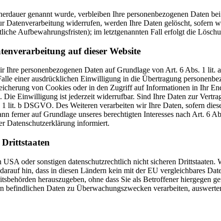
cherdauer genannt wurde, verbleiben Ihre personenbezogenen Daten bei 
r Datenverarbeitung widerrufen, werden Ihre Daten gelöscht, sofern wi
liche Aufbewahrungsfristen); im letztgenannten Fall erfolgt die Löschu
tenverarbeitung auf dieser Website
 wir Ihre personenbezogenen Daten auf Grundlage von Art. 6 Abs. 1 li
lle einer ausdrücklichen Einwilligung in die Übertragung personenbez
icherung von Cookies oder in den Zugriff auf Informationen in Ihr Endge
Die Einwilligung ist jederzeit widerrufbar. Sind Ihre Daten zur Vert
. 1 lit. b DSGVO. Des Weiteren verarbeiten wir Ihre Daten, sofern diese 
 ferner auf Grundlage unseres berechtigten Interesses nach Art. 6 Abs
r Datenschutzerklärung informiert.
Drittstaaten
USA oder sonstigen datenschutzrechtlich nicht sicheren Drittstaaten. 
n darauf hin, dass in diesen Ländern kein mit der EU vergleichbares Da
tsbehörden herauszugeben, ohne dass Sie als Betroffener hiergegen ger
n befindlichen Daten zu Überwachungszwecken verarbeiten, auswerten 