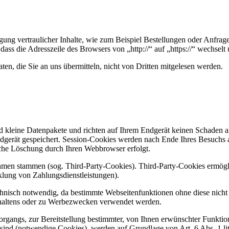
ung vertraulicher Inhalte, wie zum Beispiel Bestellungen oder Anfrage
dass die Adresszeile des Browsers von „http://“ auf „https://“ wechsel
en, die Sie an uns übermitteln, nicht von Dritten mitgelesen werden.
d kleine Datenpakete und richten auf Ihrem Endgerät keinen Schaden a
dgerät gespeichert. Session-Cookies werden nach Ende Ihres Besuchs 
ische Löschung durch Ihren Webbrowser erfolgt.
ehmen stammen (sog. Third-Party-Cookies). Third-Party-Cookies ermögl
lung von Zahlungsdienstleistungen).
hnisch notwendig, da bestimmte Webseitenfunktionen ohne diese nicht 
haltens oder zu Werbezwecken verwendet werden.
gangs, zur Bereitstellung bestimmter, von Ihnen erwünschter Funktion
sind (notwendige Cookies), werden auf Grundlage von Art. 6 Abs. 1 l