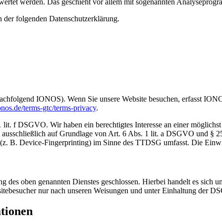
gewertet werden. Das geschieht vor allem mit sogenannten Analyseprog
n der folgenden Datenschutzerklärung.
achfolgend IONOS). Wenn Sie unsere Website besuchen, erfasst IONOS 
nos.de/terms-gtc/terms-privacy
.
t. f DSGVO. Wir haben ein berechtigtes Interesse an einer möglichst 
ng ausschließlich auf Grundlage von Art. 6 Abs. 1 lit. a DSGVO und §
(z. B. Device-Fingerprinting) im Sinne des TTDSG umfasst. Die Einwill
 des oben genannten Dienstes geschlossen. Hierbei handelt es sich um
bsitebesucher nur nach unseren Weisungen und unter Einhaltung der D
ationen